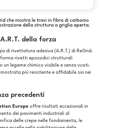
L’A.R.T. della forza
ia di rivettatura adesiva (A.R.T.) di ReGrid.
orma rivetti epossidici strutturali
do un legame chimico visibile e senza vuoti.
imostrata più resistente e affidabile sia nei
enza precedenti
sation Europe
offre risultati eccezionali in
mento dei pavimenti industriali al
onifica delle crepe nelle fondamenta, le
ema eccelle nella riabilitazione delle