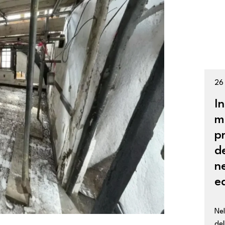
26
In
m
p
d
n
ed
Ne
del