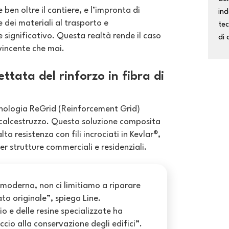
ben oltre il cantiere, e l’impronta di
ind
 dei materiali al trasporto e
tec
 significativo. Questa realtà rende il caso
di 
vincente che mai.
ttata del rinforzo in fibra di
ecnologia ReGrid (Reinforcement Grid)
l calcestruzzo. Questa soluzione composita
a resistenza con fili incrociati in Kevlar®,
r strutture commerciali e residenziali.
moderna, non ci limitiamo a riparare
tato originale”, spiega Line.
io e delle resine specializzate ha
cio alla conservazione degli edifici”.